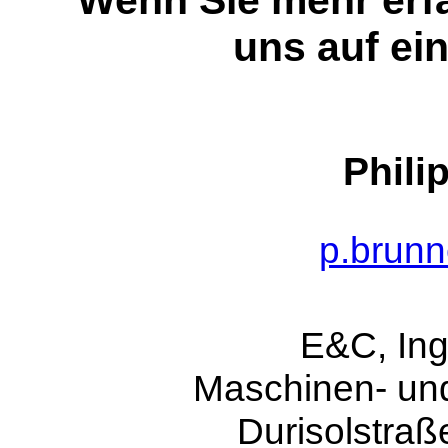
Wenn Sie mehr erfa
uns auf ei
Phili
p.brun
E&C, Ing
Maschinen- u
Durisolstraß